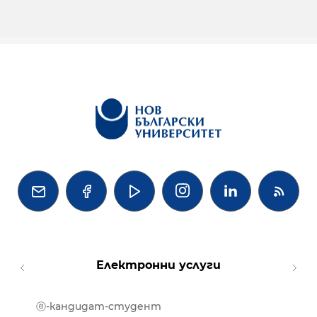




Електронни услуги
ⓔ-кандидат-студент
MOOD