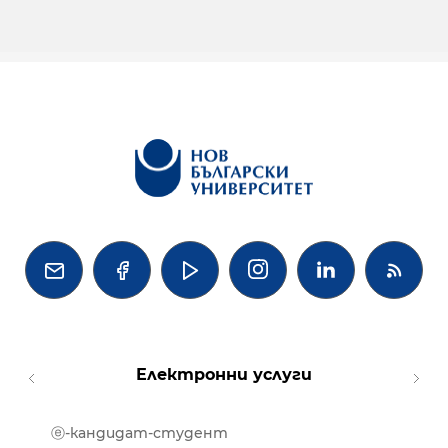




Електронни услуги
ⓔ-кандидат-студент
MOOD