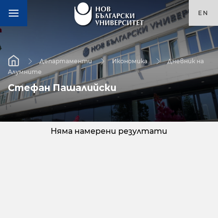
EN
Департаменти
Икономика
Дневник на
Алумните
Стефан Пашалийски
Няма намерени резултати