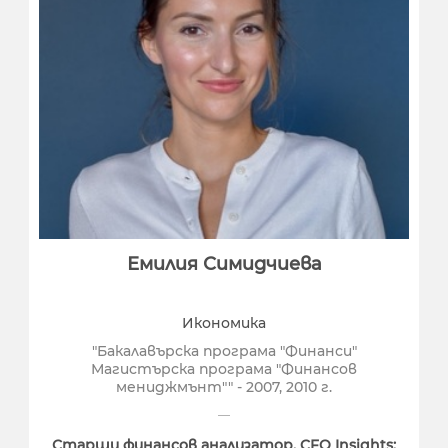
Емилия Симидчиева
Икономика
"Бакалавърска програма "Финанси"
Магистърска програма "Финансов
мениджмънт"" - 2007, 2010 г.
Старши финансов анализатор, CFO Insights;