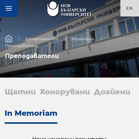
EN
Департаменти
Икономика
Преподаватели
Преподаватели
Щатни
Хонорувани
Доайени
In Memoriam