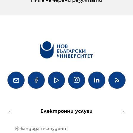
Няма намерени резултати




Електронни услуги
ⓔ-кандидат-студент
MOOD