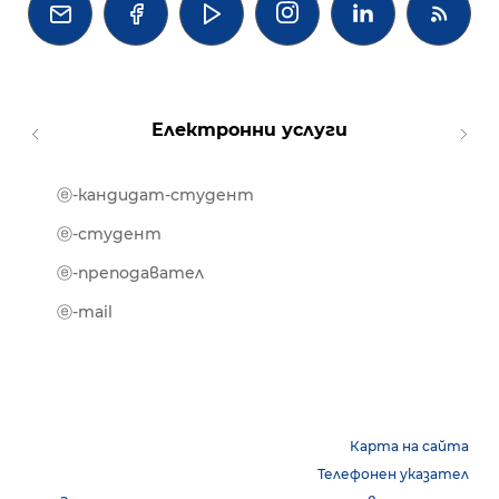




Електронни услуги
ⓔ-кандидат-студент
MOOD
ⓔ-биб
ⓔ-студент
ⓔ-кни
ⓔ-преподавател
ⓔ-trai
ⓔ-mail
Карта на сайта
Телефонен указател