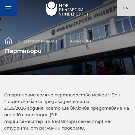
EN
Департаменти
Икономика
Партньори
Стартираме голямо партньорство между НБУ и
Пощенска банка през академичната
2025/2026 година, което ще включва представяне на
поне 10 стипендии (5 в
първи семестър и 5 във втори семестър) на
студенти от различни програми.