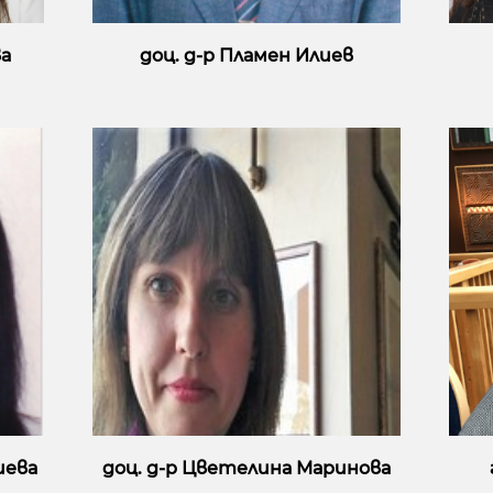
а
доц. д-р Пламен Илиев
иева
доц. д-р Цветелина Маринова