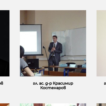
ов
гл. ас. д-р Красимир
г
Костенаров