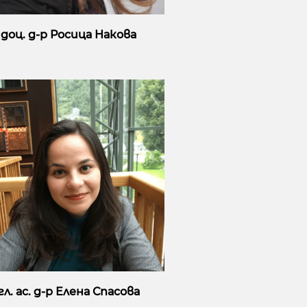
доц. д-р Росица Накова
гл. ас. д-р Елена Спасова