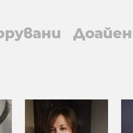
орувани
Доайен