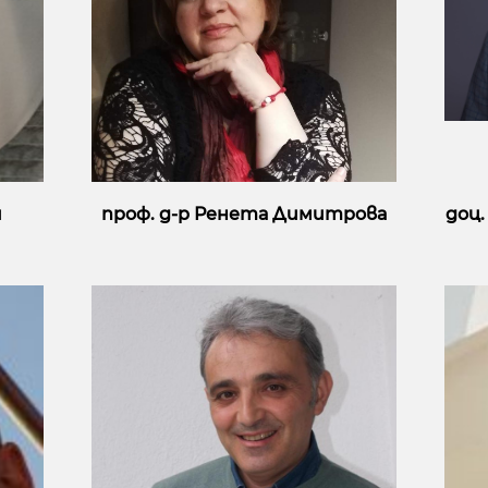
и
проф. д-р Ренета Димитрова
доц