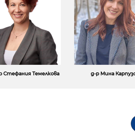
д-р Стефания Темелкова
д-р Мина Карпуз