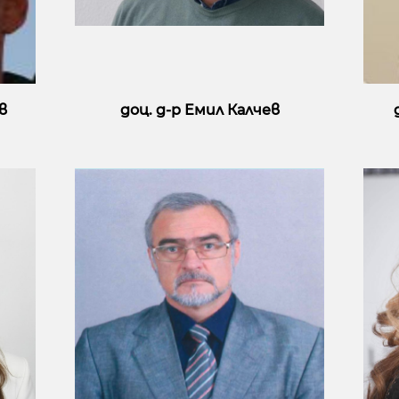
в
доц. д-р Емил Калчев