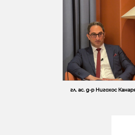
гл. ас. д-р Нигохос Канар