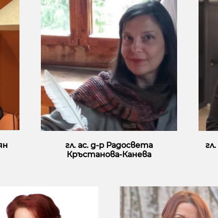
ян
гл. ас. д-р Радосвета
гл
Кръстанова-Канева