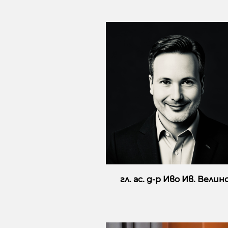
гл. ас. д-р Иво Ив. Велин