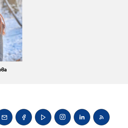
ова



