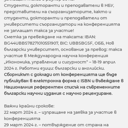
Студенти, докторанти и преподаватели в НБУ,
представители на съорганизаторите, както и
студенти, докторанти и преподаватели от
университети съорганизатори на конференцията
не заплащат такса за участие!
Сметка за превеждане на таксата: IBAN:
BG44UBBS78271010551907, BIC: UBBSBGSF, ОББ, Нов
български университет, основание за превод: такса
участие в Международна научна конференция
„Икономика, управление и сигурност“ – 18-19 април
2024 г. Работни езици: български и английски.
Сборникът с доклади от конференцията ще бъде
публикуван в електронна форма с ISBN и въвеждане в
Националния референтен списък на съвременните
български научни издания с научно рецензиране.
Важни крайни срокове:
22 март 2024 г. – изпращане на заявка за участие в
конференцията
29 март 2024 г. – потвърждение от страна на