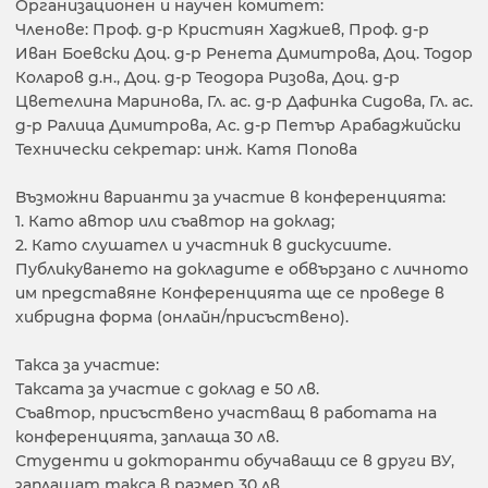
Организационен и научен комитет:
Членове: Проф. д-р Кристиян Хаджиев, Проф. д-р
Иван Боевски Доц. д-р Ренета Димитрова, Доц. Тодор
Коларов д.н., Доц. д-р Теодора Ризова, Доц. д-р
Цветелина Маринова, Гл. ас. д-р Дафинка Сидова, Гл. ас.
д-р Ралица Димитрова, Ас. д-р Петър Арабаджийски
Технически секретар: инж. Катя Попова
Възможни варианти за участие в конференцията:
1. Като автор или съавтор на доклад;
2. Като слушател и участник в дискусиите.
Публикуването на докладите е обвързано с личното
им представяне Конференцията ще се проведе в
хибридна форма (онлайн/присъствено).
Такса за участие:
Таксата за участие с доклад е 50 лв.
Съавтор, присъствено участващ в работата на
конференцията, заплаща 30 лв.
Студенти и докторанти обучаващи се в други ВУ,
заплащат такса в размер 30 лв.