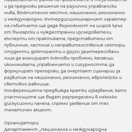
и да предложи решения на различни управленски
нива, включително местно, национално, регионално
и международно. Интердисциплинарният характер
на събитието ще даде възможност на широк кръг
от български и чуждестранни изследователи,
експерти от практиката, представители от
публичния, частния и неправителствения сектори,
студенти, докторанти и други заинтересовани
лица да анализират ключови проблеми, касаещи
икономиката, управлението и сигурността, да
формулират препоръки, да очертаят сценарии за
развитие на национално, регионално, европейско и
световно равнище.
Конференцията предвижда кратки изказвания, като
участниците ще бъдат разпределени в няколко
дискусионни панела, спрямо заявения от тях
тематичен акцент.
Организатори:
Департамент „Национална и международна