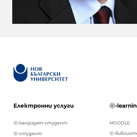
Електронни услуги
ⓔ-learni
ⓔ-кандидат-студент
MOODLE
ⓔ-библиот
ⓔ-студент