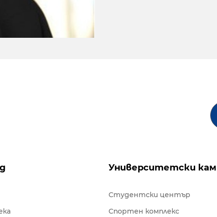
ng
Университетски кам
Студентски център
ека
Спортен комплекс