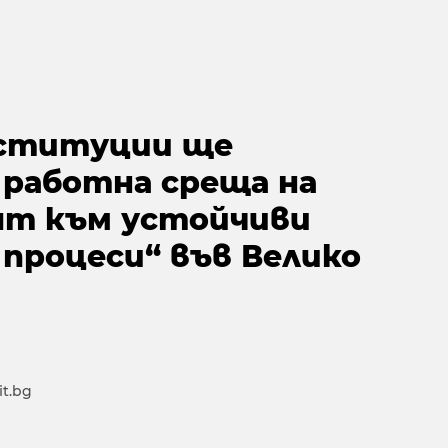
нституции ще
 работна среща на
т към устойчиви
процеси“ във Велико
t.bg