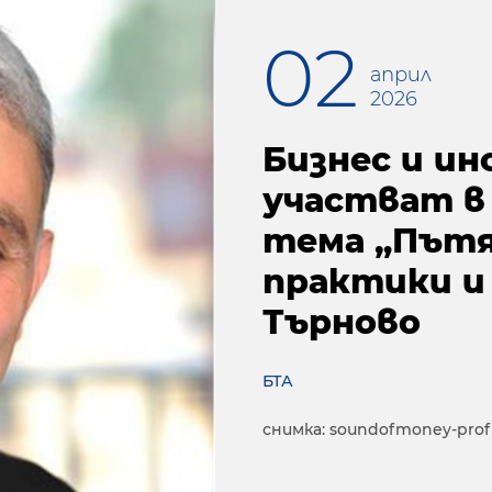
02
април
2026
Бизнес и и
участват в
тема „Пътя
практики и 
Търново
БТА
снимка: soundofmoney-profi