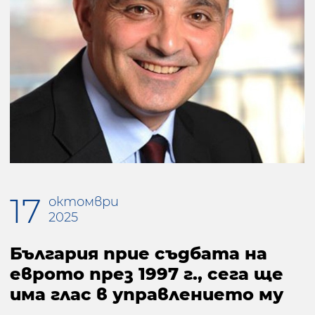
17
октомври
2025
България прие съдбата на
еврото през 1997 г., сега ще
има глас в управлението му