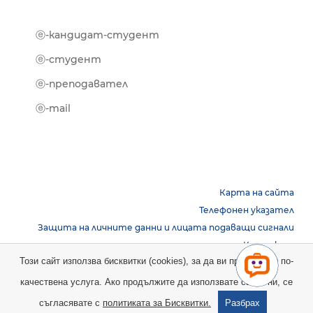
ⓔ-кандидат-студент
MOOD
ⓔ-биб
ⓔ-студент
ⓔ-кни
ⓔ-преподавател
ⓔ-trai
ⓔ-mail
Карта на сайта
Телефонен указател
Защита на личните данни и лицата подаващи сигнали
Контакти
Този сайт използва бисквитки (cookies), за да ви предостави по-
качествена услуга. Ако продължите да използвате сайта ни, се
Copyright © 2026 НБУ. Всички права запазени.
съгласявате с
политиката за Бисквитки.
Разбрах