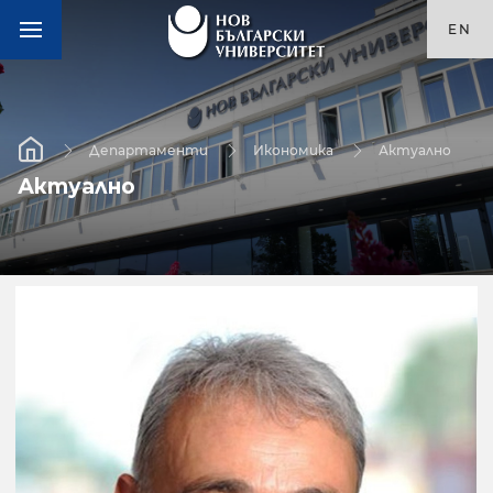
EN
Департаменти
Икономика
Актуално
Актуално