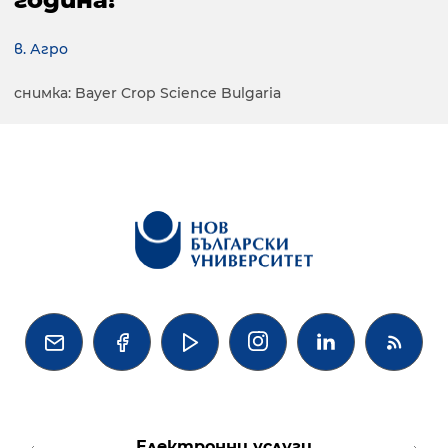
в. Агро
снимка: Bayer Crop Science Bulgaria




Електронни услуги