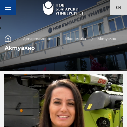
EN
Департаменти
Икономика
Актуално
Актуално