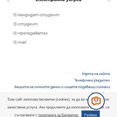
ⓔ-кандидат-студент
MOOD
ⓔ-биб
ⓔ-студент
ⓔ-кни
ⓔ-преподавател
ⓔ-trai
ⓔ-mail
Карта на сайта
Телефонен указател
Защита на личните данни и лицата подаващи сигнали
Контакти
Този сайт използва бисквитки (cookies), за да ви предостави по-
качествена услуга. Ако продължите да използвате сайта ни, се
Copyright © 2026 НБУ. Всички права запазени.
съгласявате с
политиката за Бисквитки.
Разбрах