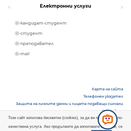
Електронни услуги
ⓔ-кандидат-студент
MOOD
ⓔ-биб
ⓔ-студент
ⓔ-кни
ⓔ-преподавател
ⓔ-trai
ⓔ-mail
Карта на сайта
Телефонен указател
Защита на личните данни и лицата подаващи сигнали
Контакти
Този сайт използва бисквитки (cookies), за да ви предостави по-
качествена услуга. Ако продължите да използвате сайта ни, се
Copyright © 2026 НБУ. Всички права запазени.