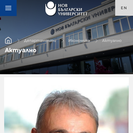
EN
Департаменти
Икономика
Актуално
Актуално