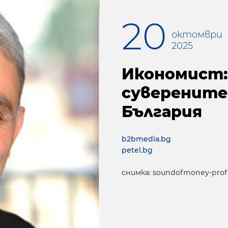
20
октомври
2025
Икономист:
суверенитет
България
b2bmedia.bg
petel.bg
снимка: soundofmoney-profi