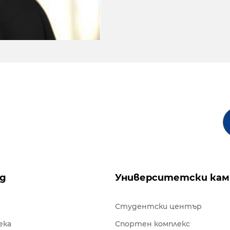
ng
Университетски кам
Студентски център
ека
Спортен комплекс