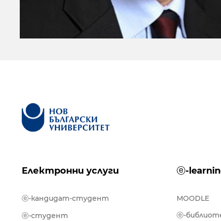
Електронни услуги
ⓔ-learni
ⓔ-кандидат-студент
MOODLE
ⓔ-библиот
ⓔ-студент