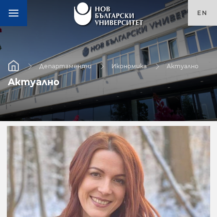
EN
Департаменти
Икономика
Актуално
Актуално