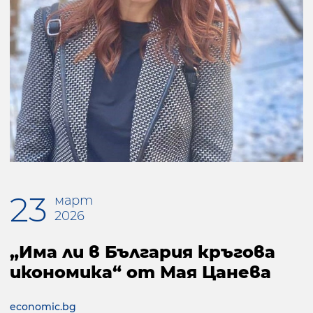
23
март
2026
„Има ли в България кръгова
икономика“ от Мая Цанева
economic.bg