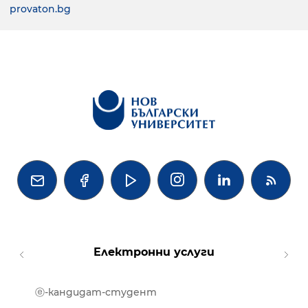
provaton.bg




Електронни услуги
ⓔ-кандидат-студент
MOOD