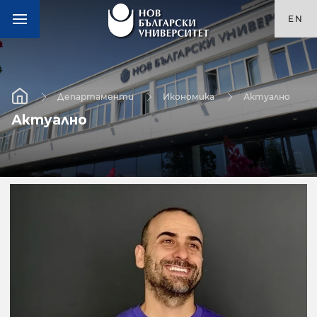
EN
Департаменти
Икономика
Актуално
Актуално