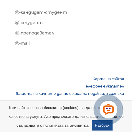
ⓔ-кандидат-студент
MOOD
ⓔ-биб
ⓔ-студент
ⓔ-кни
ⓔ-преподавател
ⓔ-trai
ⓔ-mail
Карта на сайта
Телефонен указател
Защита на личните данни и лицата подаващи сигнали
Контакти
Този сайт използва бисквитки (cookies), за да ви предостави по-
качествена услуга. Ако продължите да използвате сайта ни, се
Copyright © 2026 НБУ. Всички права запазени.
съгласявате с
политиката за Бисквитки.
Разбрах