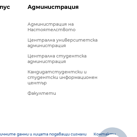
пус
Администрация
Администрация на
Настоятелството
Централна университетска
администрация
Централна студентска
администрация
Кандидатстудентски и
студентски информационен
център
Факултети
ичните данни и лицата подаващи сигнали
Контакти