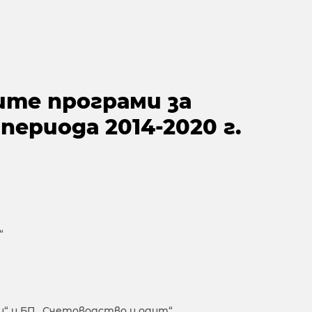
те програми за
периода 2014-2020 г.
“
“ и БП „Счетоводство и одит“