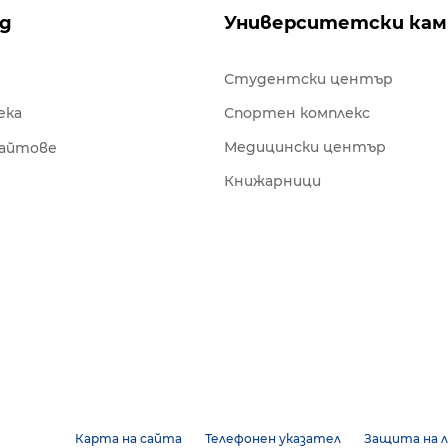
ng
Университетски кам
Студентски център
ека
Спортен комплекс
Медицински център
сайтове
Книжарници
Карта на сайта
Телефонен указател
Защита на л