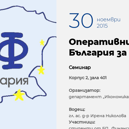
30
ноември
2015
Оперативни
България за 
Семинар
Корпус 2, зала 401
Организатор:
департамент „Икономика
Водещ:
гл. ас. д-р Ирена Николова
Участници:
студенти от БП „Финанси