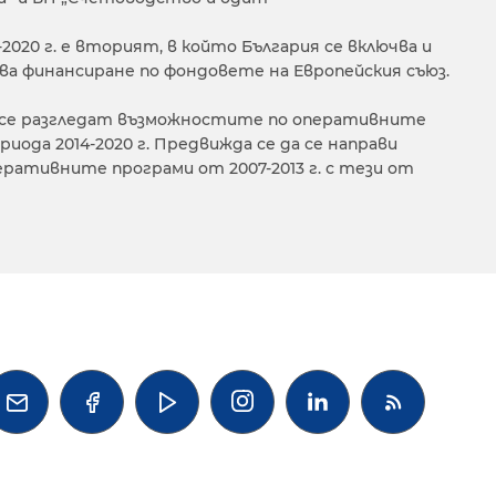
020 г. е вторият, в който България се включва и
ва финансиране по фондовете на Европейския съюз.
 се разгледат възможностите по оперативните
риода 2014-2020 г. Предвижда се да се направи
еративните програми от 2007-2013 г. с тези от



