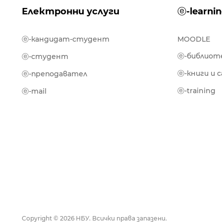
Електронни услуги
ⓔ-learni
ⓔ-кандидат-студент
MOODLE
ⓔ-библиот
ⓔ-студент
ⓔ-книги и 
ⓔ-преподавател
ⓔ-training
ⓔ-mail
Copyright © 2026 НБУ. Всички права запазени.