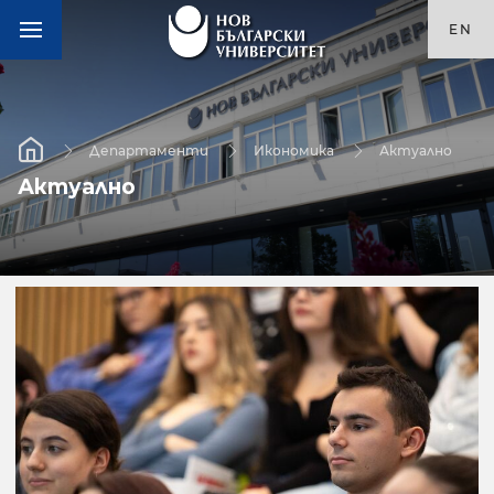
EN
Департаменти
Икономика
Актуално
Актуално