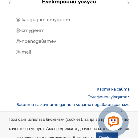
Електронни услуги
ⓔ-кандидат-студент
MOOD
ⓔ-биб
ⓔ-студент
ⓔ-кни
ⓔ-преподавател
ⓔ-trai
ⓔ-mail
Карта на сайта
Телефонен указател
Защита на личните данни и лицата подаващи сигнали
Контакти
Този сайт използва бисквитки (cookies), за да ви предостави по-
качествена услуга. Ако продължите да използвате сайта ни, се
Copyright © 2026 НБУ. Всички права запазени.
съгласявате с
политиката за Бисквитки.
Разбрах