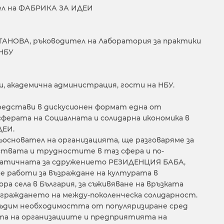
ел на ФАБРИКА ЗА ИДЕИ
ЪСТАНОВА, ръководител на Лаборатория за практики
 НБУ
, академична администрация, гости на НБУ.
представи в дискусионен формат една от
ферата на Социалната и солидарна икономика в
ДЕИ.
съосновател на организацията, ще разговаряме за
ствата и трудностите в таз сфера и по-
матичната за сдружението РЕЗИДЕНЦИЯ БАБА,
 работи за възраждане на културата в
а села в България, за съживяване на връзката
зграждането на между-поколенческа солидарност.
бсъдим необходимостта от популяризиране сред
а на организациите и предприятията на