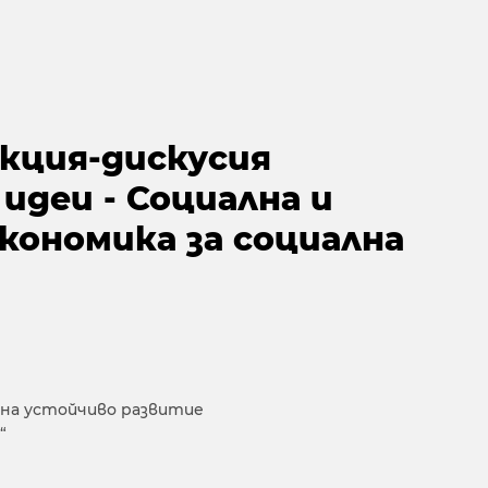
екция-дискусия
 идеи - Социална и
кономика за социална
 на устойчиво развитие
“