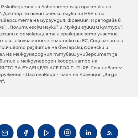
 Ръководител на Лаборатория за практики на
. Доктор по политически науки на НБУ и по
ниверситета на Бургундия, Франция. Преподава в
, „Политически науки” и „Чужди езици и култури”.
вързани с демокрацията и гражданското участие,
тики, екологичните политики на ЕС, Социалната и
тойчивото развитие на български, френски и
ател на Международния пътуващ университет за
звитие и международен координатор на
ЯСТО ЗА БЪДЕЩЕ/PLACE FOR FUTURE. Съосновател
дружение -Щастливеца - член на Коалиция „За да
“.



