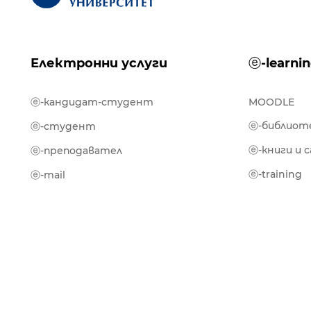
Електронни услуги
ⓔ-learni
ⓔ-кандидат-студент
MOODLE
ⓔ-библиот
ⓔ-студент
ⓔ-книги и 
ⓔ-преподавател
ⓔ-training
ⓔ-mail