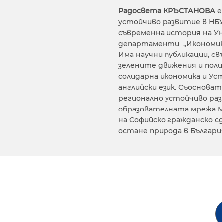
Радосвета КРЪСТАНОВА
е
устойчиво развитие в НБУ
съвременна история на У
департаменти „Икономика”
Има научни публикации, с
зелените движения и поли
солидарна икономика и Ус
английски език. Съоснов
регионално устойчиво ра
образователната мрежа М
на Софийско гражданско с
остане природа в България