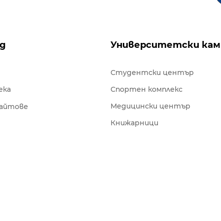
ng
Университетски кам
Студентски център
ека
Спортен комплекс
Медицински център
сайтове
Книжарници