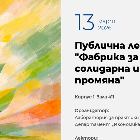
13
март
2026
Публична л
"Фабрика за
солидарна и
промяна"
Корпус 1, Зала 411
Организатор:
Лаборатория за практики
Департамент „Икономика
Лектори: