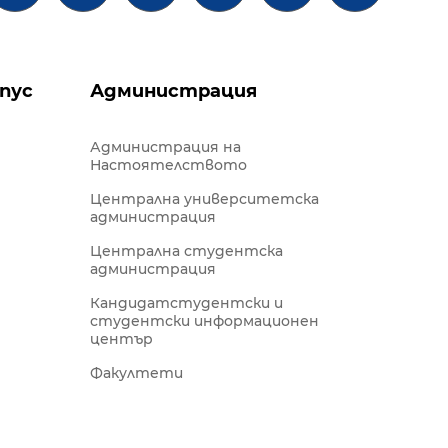
пус
Администрация
Администрация на
Настоятелството
Централна университетска
администрация
Централна студентска
администрация
Кандидатстудентски и
студентски информационен
център
Факултети