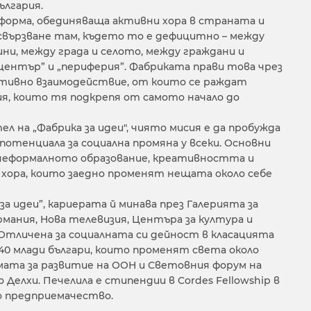
ългария.
орма, обединяваща активни хора в страната и
свързване там, където то е дефицитно – между
ини, между града и селото, между граждани и
център” и „периферия”. Фабриката прави това чрез
ативно взаимодействие, от които се раждат
я, които тя подкрепя от самото начало до
л на „Фабрика за идеи", чиято мисия е да пробужда
потенциала за социална промяна у всеки. Основни
неформалното образование, креативността и
 хора, които заедно променят нещата около себе
за идеи”, кариерата й минава през Галерията за
рмания, Нова телевизия, Центъра за култура и
Отличена за социалната си дейност в класацията
– 40 млади българи, които променят света около
амата за развитие на ООН и Световния форум на
Делхи. Печелила е стипендии в Cordes Fellowship в
о предприемачество.