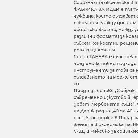
Социалната икономика в Б
ФАБРИКА ЗА ИДЕИ е платф
чужбина, които създават 
поколения, между дисципл
общински власти, между „
различни формати за кре
съвсем конкретни решени
реализацията им.
Янина ТАНЕВА е съосновате
чрез иновативни подходи 
инструменти за това са 
създаването на мрежи от
си.
Преди да основе „Фабрика 
съвременно изкуство в Ге
дебат „Червената къща“. 
на Дарик радио „40 до 40 
нас”. Участник е в Прогр
жените в икономиката, Ню 
САЩ и Мексико за социалн