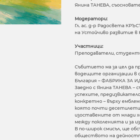
Янина ТАНЕВА, съосноват
Модератори:
Гл. ас. д-р Радосвета КР
на Устойчиво развитие в
Участници:
Преподаватели, студенти
Събитието ма за цел да 
водещите организации в с
България – ФАБРИКА ЗА И
Заедно с Янина ТАНЕВА – 
успехите, предизвикател
конкретно – върху ембле
която почти десетилетие
изоставените от млади хор
между поколенията и за и
В по-широк смисъл, ще о
обществото на дейностт