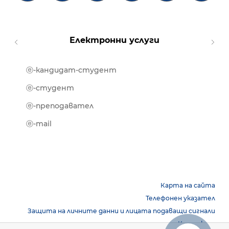
Електронни услуги
ⓔ-кандидат-студент
MOOD
ⓔ-биб
ⓔ-студент
ⓔ-кни
ⓔ-преподавател
ⓔ-trai
ⓔ-mail
Карта на сайта
Телефонен указател
Защита на личните данни и лицата подаващи сигнали
Контакти