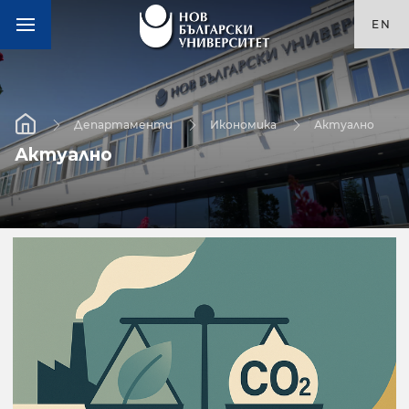
EN
Департаменти
Икономика
Актуално
Актуално