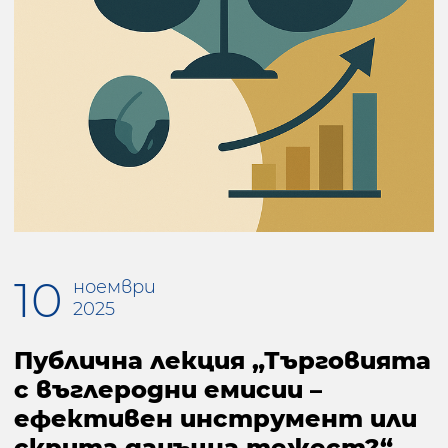
10
ноември
2025
Публична лекция „Търговията
с въглеродни емисии –
ефективен инструмент или
скрита данъчна тежест?“