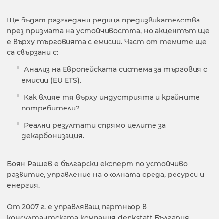
Ще бъдат разгледани редица предизвикателства
през призмата на устойчивостта, но акцентът ще
е върху търговията с емисии. Част от темите ще
са свързани с:
Анализ на Европейската система за търговия с
емисии (EU ETS).
Как влияе тя върху индустрията и крайните
потребители?
Реални резултати спрямо целите за
декарбонизация.
Боян Рашев е български експерт по устойчиво
развитие, управление на околната среда, ресурси и
енергия.
От 2007 г. е управляващ партньор в
консултантската компания denkstatt България,