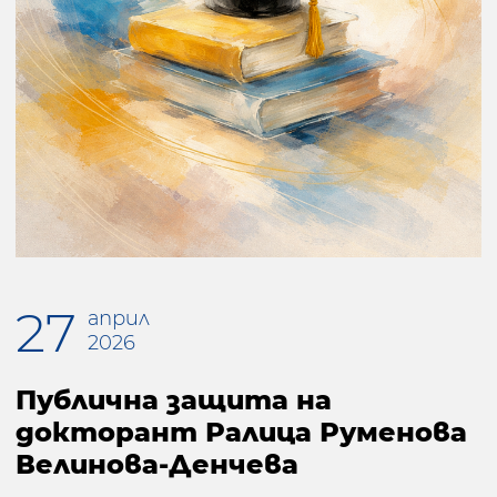
27
април
2026
Публична защита на
докторант Ралица Руменова
Велинова-Денчева