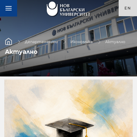
EN
Департаменти
Икономика
Актуално
Актуално