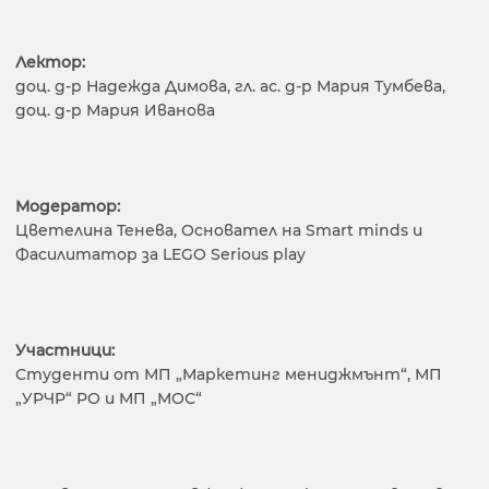
Лектор:
доц. д-р Надежда Димова, гл. ас. д-р Мария Тумбева,
доц. д-р Мария Иванова
Модератор:
Цветелина Тенева, Основател на Smart minds и
Фасилитатор за LEGO Serious play
Участници:
Студенти от МП „Маркетинг мениджмънт“, МП
„УРЧР“ РО и МП „МОС“