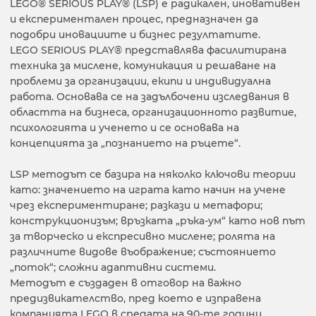
LEGO® SERIOUS PLAY® (LSP) е радикален, иновативен
и експериментален процес, предназначен да
подобри иновациите и бизнес резултатите.
LEGO SERIOUS PLAY® представлява фасилитирана
техника за мислене, комуникация и решаване на
проблеми за организации, екипи и индивидуална
работа. Основава се на задълбочени изследвания в
областта на бизнеса, организационното развитие,
психологията и ученето и се основава на
концепцията за „познанието на ръцете“.
LSP методът се базира на няколко ключови теории
като: значението на играта като начин на учене
чрез експериментиране; разкази и метафори;
конструкционизъм; връзката „ръка-ум“ като нов път
за творческо и експресивно мислене; ролята на
различните видове въображение; състоянието
„поток“; сложни адаптивни системи.
Методът е създаден в отговор на важно
предизвикателство, пред което е изправена
компанията LEGO в средата на 90-те години.