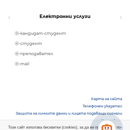
Електронни услуги
ⓔ-кандидат-студент
MOOD
ⓔ-биб
ⓔ-студент
ⓔ-кни
ⓔ-преподавател
ⓔ-trai
ⓔ-mail
Карта на сайта
Телефонен указател
Защита на личните данни и лицата подаващи сигнали
Контакти
Този сайт използва бисквитки (cookies), за да ви предостави по-