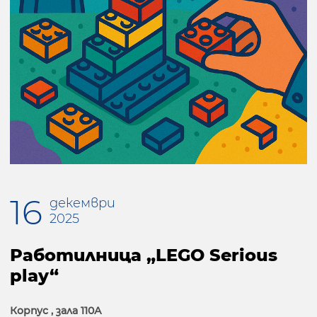
16
декември
2025
Работилница „LEGO Serious
play“
Корпус , зала 110А