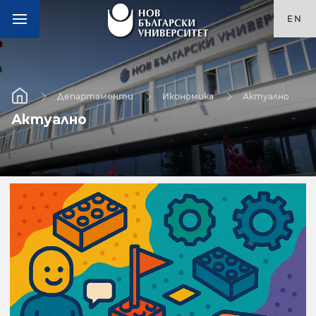
EN
Департаменти
Икономика
Актуално
Актуално