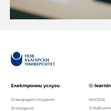
Електронни услуги
ⓔ-learni
ⓔ-кандидат-студент
MOODLE
ⓔ-библиот
ⓔ-студент