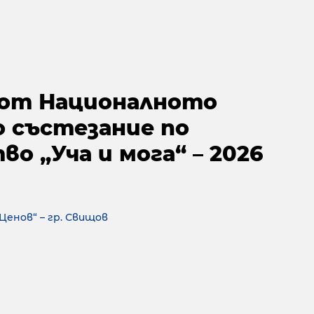
от Националното
 състезание по
о „Уча и мога“ – 2026
 Цeнoв“ – гр. Свищoв