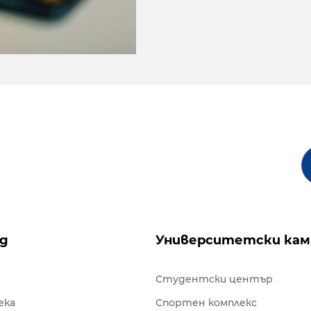
ng
Университетски кам
Студентски център
ека
Спортен комплекс