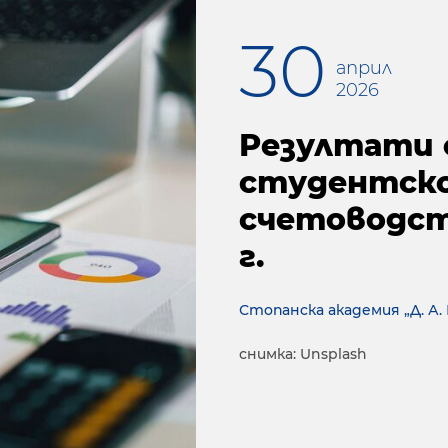
30
април
2026
Резултати 
студентско
счетоводств
г.
Стoпaнcкa aкaдeмия „Д. А.
снимка: Unsplash