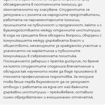
обсъжданията в постоянните комисии, до
окончателното му гласуване. Студентите се
запознаха и с ролята на народните представители,
работата на парламентарните комисии,
принципите на публичност и прозрачност, както и с
взаимодействието между отделните институции.
В хода на срещата бяха обсъдени въпроси, свързани с
комуникацията между държавната власт и
обществото, механизмите за гражданско участие и
значението на маркетинга и публичните
комуникации в съвременната политика.
Посещението завърши с кратка дискусия, по време
на която студентите споделиха впечатления и
обсъдиха как наученото може да бъде приложено в
тяхната професионална подготовка. За мнозина
това беше първа възможност да се запознаят
отблизо с работата на една от най-важните
държавни институции – преживяване, оставило
силен образователен и емоционален отпечатък.