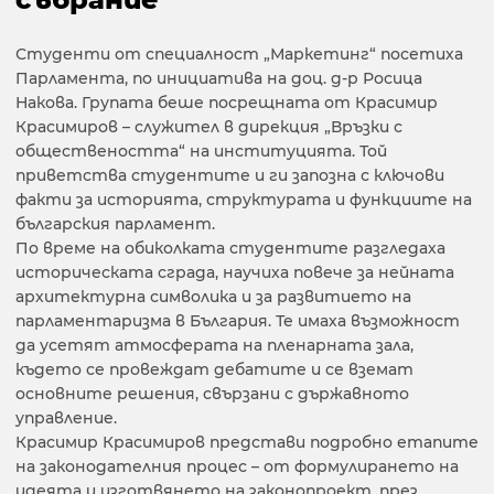
Студенти от специалност „Маркетинг“ посетиха
Парламента, по инициатива на доц. д-р Росица
Накова. Групата беше посрещната от Красимир
Красимиров – служител в дирекция „Връзки с
обществеността“ на институцията. Той
приветства студентите и ги запозна с ключови
факти за историята, структурата и функциите на
българския парламент.
По време на обиколката студентите разгледаха
историческата сграда, научиха повече за нейната
архитектурна символика и за развитието на
парламентаризма в България. Те имаха възможност
да усетят атмосферата на пленарната зала,
където се провеждат дебатите и се вземат
основните решения, свързани с държавното
управление.
Красимир Красимиров представи подробно етапите
на законодателния процес – от формулирането на
идеята и изготвянето на законопроект, през