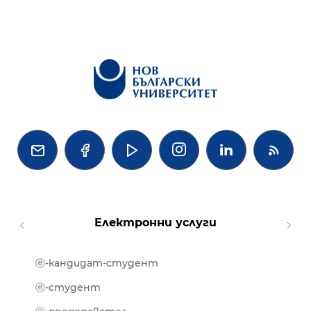




Електронни услуги
ⓔ-кандидат-студент
MOOD
ⓔ-биб
ⓔ-студент