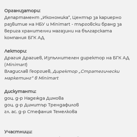
Организатори:
Департамент „Икономика“, Център за кариерно
развитие на НБУ и Minimart - търговски бранд за
верига хранителни магазини на българската
компания БГК АД
Лектори:
Драгия Драгиев, Изпълнителен директор на БГК АД
(
Minimart
)
Владислав Георгиев,
Директор „Стратегически
маркетинг“ в Minimart
Дискутанти:
доц. д-р Надежда Димова
доц. д-р Димитър Трендафилов
гл. ас. д-р Стефания Темелкова
Участници: