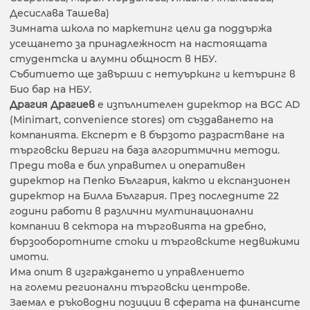
Десислава Ташева)
Зимната школа по маркетинг цели да поддържа
усещането за принадлежност на настоящата
студентска и алумни общност в НБУ.
Събитието ще завърши с нетуъркинг и кетъринг в
Био бар на НБУ.
Драгия Драгиев
е изпълнителен директор на BGC AD
(Minimart, convenience stores) от създаването на
компанията. Експерт е в бързото разрастване на
търговски вериги на база алгоритмични методи.
Преди това е бил управител и оперативен
директор на Пепко България, както и експанзионен
директор на Билла България. През последните 22
години работи в различни мултинационални
компании в сектора на търговията на дребно,
бързооборотните стоки и търговските недвижими
имоти.
Има опит в изграждането и управлението
на големи регионални търговски центрове.
Заемал е ръководни позиции в сферата на финансите