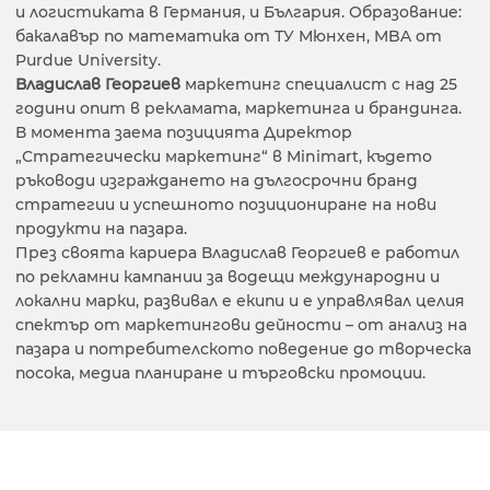
и логистиката в Германия, и България. Образование:
бакалавър по математика от ТУ Мюнхен, MBA от
Purdue University.
Владислав Георгиев
маркетинг специалист с над 25
години опит в рекламата, маркетинга и брандинга.
В момента заема позицията Директор
„Стратегически маркетинг“ в Minimart, където
ръководи изграждането на дългосрочни бранд
стратегии и успешното позициониране на нови
продукти на пазара.
През своята кариера Владислав Георгиев е работил
по рекламни кампании за водещи международни и
локални марки, развивал е екипи и е управлявал целия
спектър от маркетингови дейности – от анализ на
пазара и потребителското поведение до творческа
посока, медиа планиране и търговски промоции.