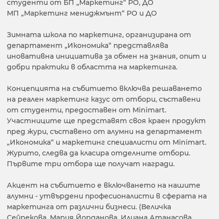
студенти от БП „Маркетинг“ РО, ДО
МП „Маркетинг мениджмънт“ РО и ДО
Зимната школа по маркетинг, организирана от
департамент „Икономика“ представлява
иновативна инициатива за обмен на знания, опит и
добри практики в областта на маркетинга.
Концепцията на събитието включва решаването
на реален маркетинг казус от отбори, съставени
от студенти, предоставен от Minimart.
Участниците ще представят своя краен продукт
пред жури, съставено от алумни на департамент
„Икономика“ и маркетинг специалисти от Minimart.
Журито, следва да класира отделните отбори.
Първите три отбора ще получат награди.
Акцент на събитието е включването на нашите
алумни - утвърдени професионалисти в сферата на
маркетинга от различни бизнеси. (Величка
Сейрекова, Мария Йорданова, Илиана Атанасова,