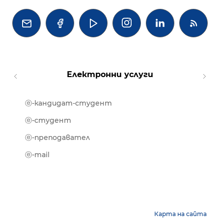




Електронни услуги
ⓔ-кандидат-студент
MOOD
ⓔ-биб
ⓔ-студент
ⓔ-кни
ⓔ-преподавател
ⓔ-trai
ⓔ-mail
Карта на сайта