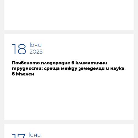
18
юни
2025
Почвеното плодородие в климатични
трудности: среща между земеделци и наука
в Мъглен
юни