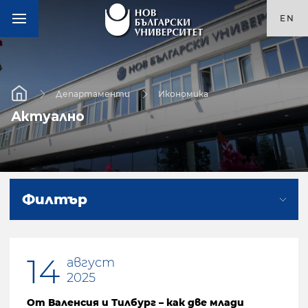
EN
Департаменти
Икономика
Актуално
Филтър
14
август
2025
От Валенсия и Тилбург – как две млади