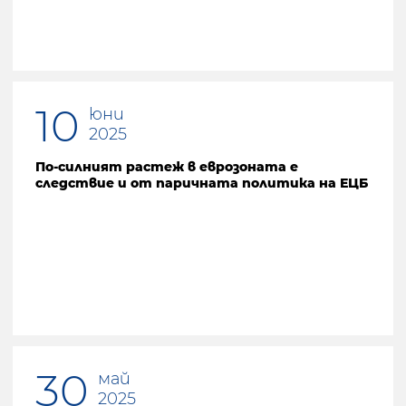
10
юни
2025
По-силният растеж в еврозоната е
следствие и от паричната политика на ЕЦБ
30
май
2025