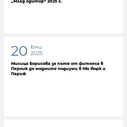
„Млад одитор“ 2025 г.
20
юни
2025
Милица Борисова за пътя от фитнеса в
Перник до модните подиуми в Ню Йорк и
Париж