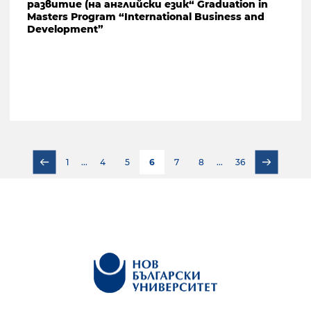
развитие (на английски език“ Graduation in
Masters Program “International Business and
Development”
1
...
4
5
6
7
8
...
36