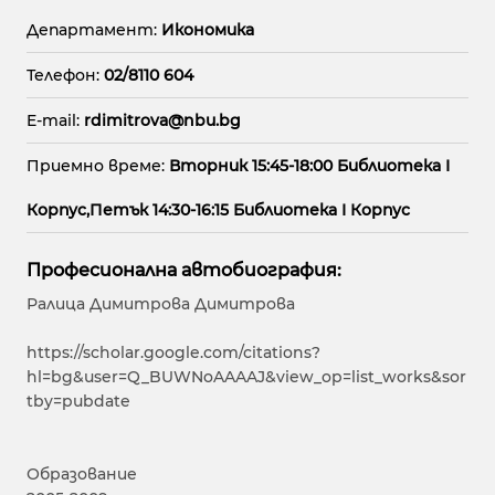
Департамент:
Икономика
Телефон:
02/8110 604
E-mail:
rdimitrova@nbu.bg
Приемно време:
Вторник 15:45-18:00 Библиотека I
Корпус,Петък 14:30-16:15 Библиотека I Корпус
Професионална автобиография:
Ралица Димитрова Димитрова
https://scholar.google.com/citations?
hl=bg&user=Q_BUWNoAAAAJ&view_op=list_works&sor
tby=pubdate
Образование