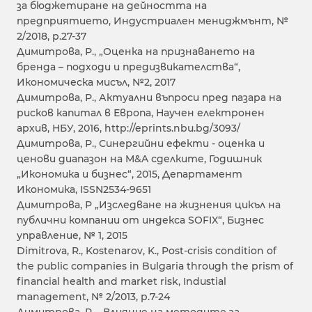
за бюджетиране на дейността на
предприятието, Индустриален мениджмънт, №
2/2018, р.27-37
Димитрова, Р., „Оценка на признаването на
бренда – подходи и предизвикателства“,
Икономическа мисъл, №2, 2017
Димитрова, Р., Актуални въпроси пред пазара на
рисков капитал в Европа, Научен електронен
архив, НБУ, 2016, http://eprints.nbu.bg/3093/
Димитрова, Р., Синергийни ефекти - оценка и
ценови диапазон на M&A сделките, Годишник
„Икономика и бизнес“, 2015, Департамент
Икономика, ISSN2534-9651
Димитрова, Р „Изследване на жизнения цикъл на
публични компании от индекса SOFIX“, Бизнес
управление, № 1, 2015
Dimitrova, R., Kostenarov, K., Post-crisis condition of
the public companies in Bulgaria through the prism of
financial health and market risk, Industial
management, № 2/2013, р.7-24