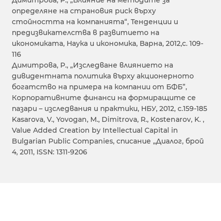
Димитрова, Р., „Влияние на методите за
определяне на страновия риск върху
стойността на компанията“, Тенденции и
предизвикателства в развитието на
икономиката, Наука и икономика, Варна, 2012,с. 109-
116
Димитрова, Р., „Изследване влиянието на
дивидентната политика върху акционерното
богатство на примера на компании от БФБ”,
Корпоративните финанси на формиращите се
пазари – изследвания и практики, НБУ, 2012, с.159-185
Kasarova, V., Yovogan, M., Dimitrova, R., Kostenarov, K. ,
Value Added Creation by Intellectual Capital in
Bulgarian Public Companies, списание „Диалог, брой
4, 2011, ISSN: 1311-9206